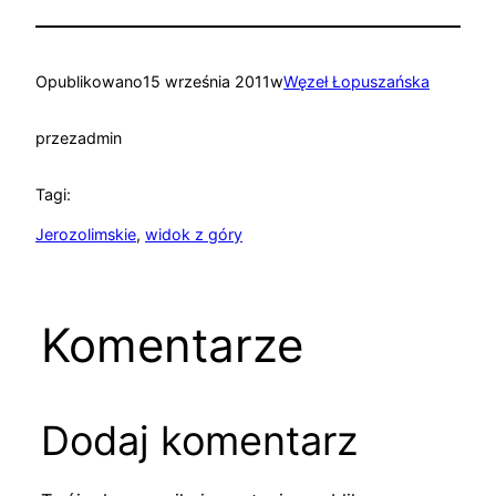
Opublikowano
15 września 2011
w
Węzeł Łopuszańska
przez
admin
Tagi:
Jerozolimskie
, 
widok z góry
Komentarze
Dodaj komentarz